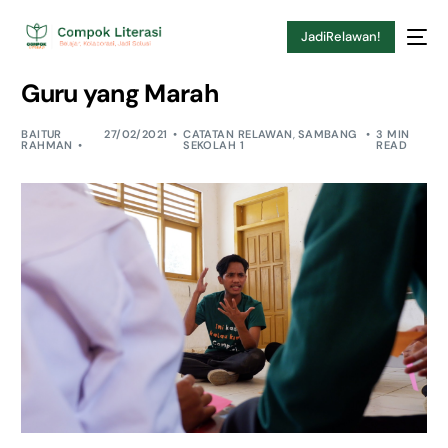
JadiRelawan!
Guru yang Marah
BAITUR
27/02/2021
CATATAN RELAWAN
,
SAMBANG
3 MIN
RAHMAN
SEKOLAH 1
READ