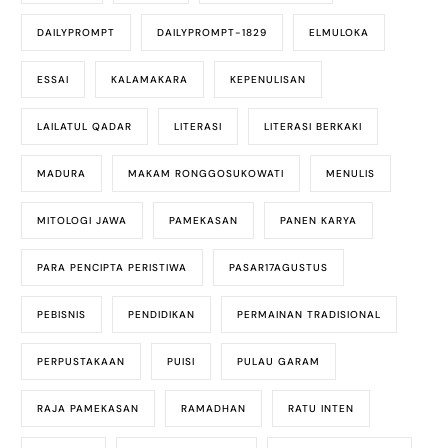
DAILYPROMPT
DAILYPROMPT-1829
ELMULOKA
ESSAI
KALAMAKARA
KEPENULISAN
LAILATUL QADAR
LITERASI
LITERASI BERKAKI
MADURA
MAKAM RONGGOSUKOWATI
MENULIS
MITOLOGI JAWA
PAMEKASAN
PANEN KARYA
PARA PENCIPTA PERISTIWA
PASAR17AGUSTUS
PEBISNIS
PENDIDIKAN
PERMAINAN TRADISIONAL
PERPUSTAKAAN
PUISI
PULAU GARAM
RAJA PAMEKASAN
RAMADHAN
RATU INTEN