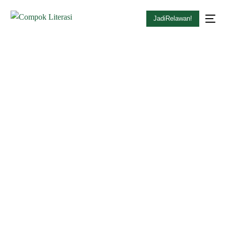
JadiRelawan!