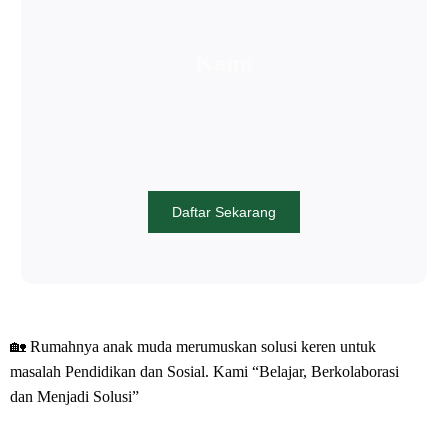
Kami
Be a part of a dynamic workforce that’s shaping the future. Explore
exciting opportunities, nurture your talents, and build a rewarding
career with us.
Daftar Sekarang
🏡 Rumahnya anak muda merumuskan solusi keren untuk
masalah Pendidikan dan Sosial. Kami
“Belajar, Berkolaborasi
dan Menjadi Solusi”